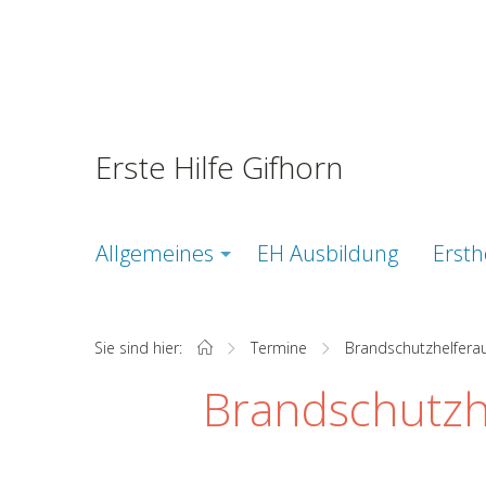
Erste Hilfe Gifhorn
Allgemeines
EH Ausbildung
Ersth
Sie sind hier:
Startseite
Termine
Aktuell:
Brandschutzhelfera
Brandschutzh