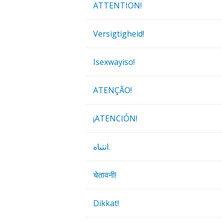
ATTENTION!
Versigtigheid!
Isexwayiso!
ATENÇÃO!
¡ATENCIÓN!
انتباه.
चेतावनी!
Dikkat!