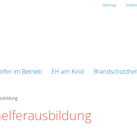
Sitemap
Impre
elfer im Betrieb
EH am Kind
Brandschutzhel
usbildung
elferausbildung