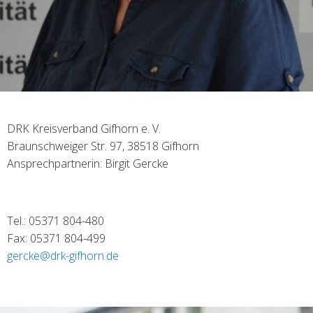
DRK Kreisverband Gifhorn e. V.
Braunschweiger Str. 97, 38518 Gifhorn
Ansprechpartnerin: Birgit Gercke
Tel.: 05371 804-480
Fax: 05371 804-499
gercke
@
drk-gifhorn.de